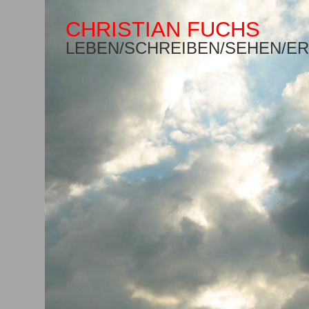
CHRISTIAN FUCHS
LEBEN
/
SCHREIBEN
/
SEHEN
/
ER